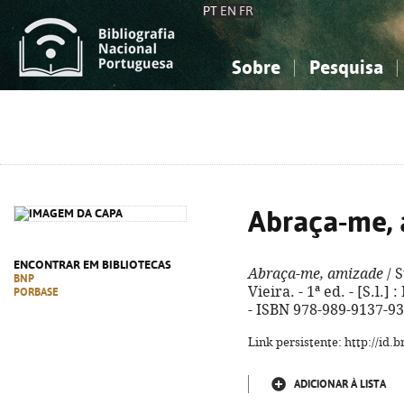
PT
EN
FR
Sobre
Pesquisa
Sobre a Bibliografia Nacional
Simples
Conhecimento, Informação...
Conhecimento, Informação...
Combinada
A
Ciências sociais...
Ciências sociais...
Arte, desporto...
Arte, desporto...
Abraça-me,
ENCONTRAR EM BIBLIOTECAS
Abraça-me, amizade
/ S
BNP
Vieira. - 1ª ed. - [S.l.] 
PORBASE
- ISBN 978-989-9137-93
Link persistente: http://id
ADICIONAR À LISTA