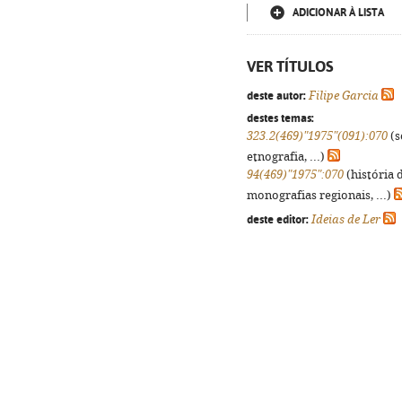
ADICIONAR À LISTA
VER TÍTULOS
deste autor:
Filipe Garcia
destes temas:
323.2(469)"1975"(091):070
(s
etnografia, ...)
94(469)"1975":070
(história 
monografias regionais, ...)
deste editor:
Ideias de Ler