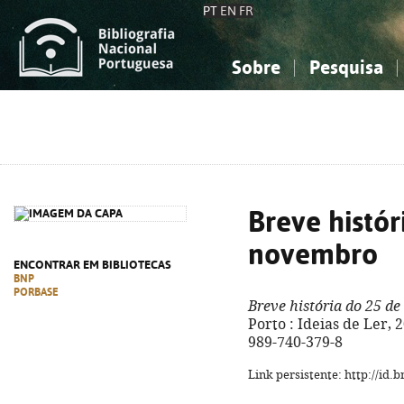
PT
EN
FR
Sobre
Pesquisa
Sobre a Bibliografia Nacional
Simples
Conhecimento, Informação...
Conhecimento, Informação...
Combinada
A
Ciências sociais...
Ciências sociais...
Arte, desporto...
Arte, desporto...
Breve histór
novembro
ENCONTRAR EM BIBLIOTECAS
BNP
PORBASE
Breve história do 25 d
Porto : Ideias de Ler, 20
989-740-379-8
Link persistente: http://id