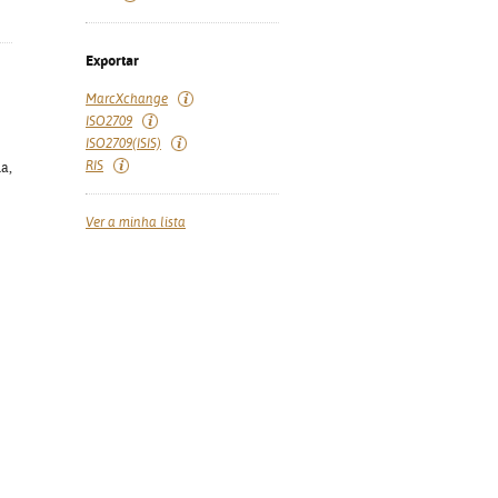
Exportar
MarcXchange
ISO2709
ISO2709(ISIS)
RIS
a,
Ver a minha lista