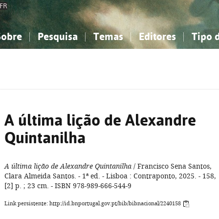
FR
Sobre
Pesquisa
Temas
Editores
Tipo 
obre a Bibliografia Nacional
imples
onhecimento, Informação...
onhecimento, Informação...
Combinada
A minha lista
Como utilizar
Filosofia, psicologia...
Filosofia, psicologia...
Perguntas frequente
iências sociais...
iências sociais...
Ciências exatas e naturais...
Ciências exatas e naturais...
rte, desporto...
rte, desporto...
Literatura, linguística...
Literatura, linguística...
A última lição de Alexandre
Quintanilha
A última lição de Alexandre Quintanilha
/ Francisco Sena Santos,
Clara Almeida Santos. - 1ª ed. - Lisboa : Contraponto, 2025. - 158,
[2] p. ; 23 cm. - ISBN 978-989-666-544-9
Link persistente: http://id.bnportugal.gov.pt/bib/bibnacional/2240158