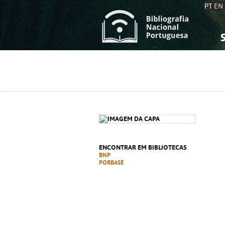
PT
EN
S
S
C
C
C
C
A
A
ENCONTRAR EM BIBLIOTECAS
BNP
PORBASE