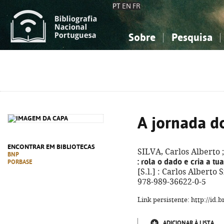
PT
EN
FR
Sobre
Pesquisa
Sobre a Bibliografia Nacional
Simples
Conhecimento, Informação...
Conhecimento, Informação...
Combinada
A
Ciências sociais...
Ciências sociais...
Arte, desporto...
Arte, desporto...
A jornada d
ENCONTRAR EM BIBLIOTECAS
SILVA, Carlos Alberto 
BNP
: rola o dado e cria a tua
PORBASE
[S.l.] : Carlos Alberto S
978-989-36622-0-5
Link persistente: http://id
ADICIONAR À LISTA