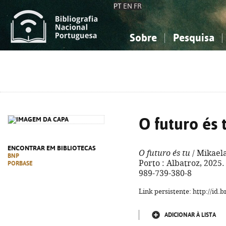
PT
EN
FR
Sobre
Pesquisa
Sobre a Bibliografia Nacional
Simples
Conhecimento, Informação...
Conhecimento, Informação...
Combinada
A
Ciências sociais...
Ciências sociais...
Arte, desporto...
Arte, desporto...
O futuro és 
ENCONTRAR EM BIBLIOTECAS
O futuro és tu
/ Mikaela
BNP
Porto : Albatroz, 2025. -
PORBASE
989-739-380-8
Link persistente: http://id
ADICIONAR À LISTA