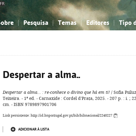
FR
Sobre
Pesquisa
Temas
Editores
Tipo 
obre a Bibliografia Nacional
imples
onhecimento, Informação...
onhecimento, Informação...
Combinada
A minha lista
Como utilizar
Filosofia, psicologia...
Filosofia, psicologia...
Perguntas frequente
iências sociais...
iências sociais...
Ciências exatas e naturais...
Ciências exatas e naturais...
rte, desporto...
rte, desporto...
Literatura, linguística...
Literatura, linguística...
Despertar a alma..
Despertar a alma...
: re-conhece o divino que há em ti!
/ Sofia Psilu
Teixeira. - 1ª ed. - Carnaxide : Cordel d'Prata, 2025. - 207 p. : i. ; 2
cm. - ISBN 9789897901706
Link persistente: http://id.bnportugal.gov.pt/bib/bibnacional/2240227
ADICIONAR À LISTA