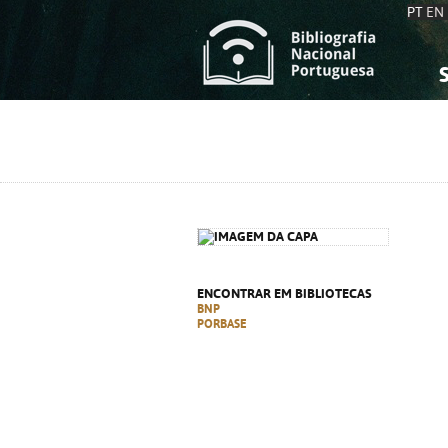
PT
EN
S
S
C
C
C
C
A
A
ENCONTRAR EM BIBLIOTECAS
BNP
PORBASE