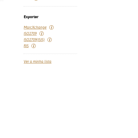
Exportar
MarcXchange
ISO2709
ISO2709(ISIS)
RIS
Ver a minha lista