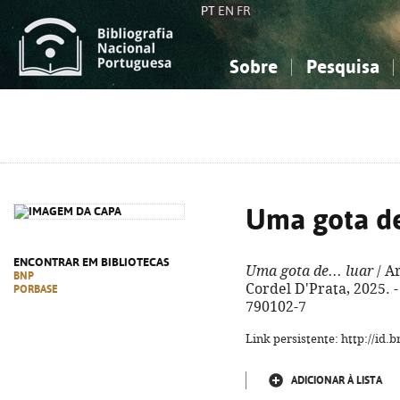
PT
EN
FR
Sobre
Pesquisa
Sobre a Bibliografia Nacional
Simples
Conhecimento, Informação...
Conhecimento, Informação...
Combinada
A
Ciências sociais...
Ciências sociais...
Arte, desporto...
Arte, desporto...
Uma gota de.
ENCONTRAR EM BIBLIOTECAS
Uma gota de... luar
/ A
BNP
Cordel D'Prata, 2025. - 
PORBASE
790102-7
Link persistente: http://id
ADICIONAR À LISTA