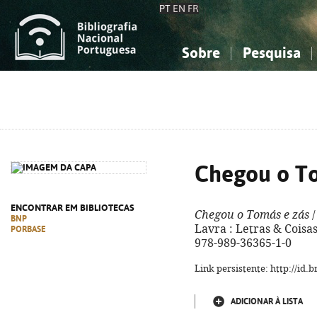
PT
EN
FR
Sobre
Pesquisa
Sobre a Bibliografia Nacional
Simples
Conhecimento, Informação...
Conhecimento, Informação...
Combinada
A
Ciências sociais...
Ciências sociais...
Arte, desporto...
Arte, desporto...
Chegou o To
ENCONTRAR EM BIBLIOTECAS
Chegou o Tomás e zás
/
BNP
Lavra : Letras & Coisas, 
PORBASE
978-989-36365-1-0
Link persistente: http://id
ADICIONAR À LISTA