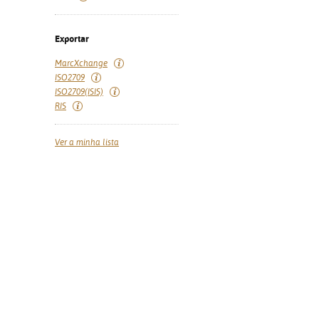
Exportar
MarcXchange
ISO2709
ISO2709(ISIS)
RIS
Ver a minha lista