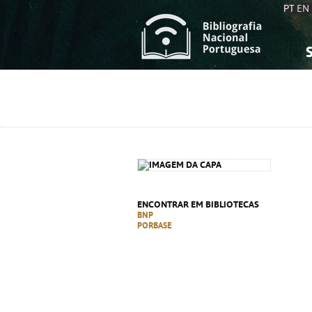
PT
EN
S
S
C
C
C
C
A
A
ENCONTRAR EM BIBLIOTECAS
BNP
PORBASE