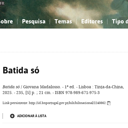
FR
Sobre
Pesquisa
Temas
Editores
Tipo 
obre a Bibliografia Nacional
imples
onhecimento, Informação...
onhecimento, Informação...
Combinada
A minha lista
Como utilizar
Filosofia, psicologia...
Filosofia, psicologia...
Perguntas frequente
iências sociais...
iências sociais...
Ciências exatas e naturais...
Ciências exatas e naturais...
rte, desporto...
rte, desporto...
Literatura, linguística...
Literatura, linguística...
Batida só
Batida só
/ Giovana Madalosso. - 1ª ed. - Lisboa : Tinta-da-China,
2025. - 235, [5] p. ; 21 cm. - ISBN 978-989-671-975-3
Link persistente: http://id.bnportugal.gov.pt/bib/bibnacional/2240862
ADICIONAR À LISTA