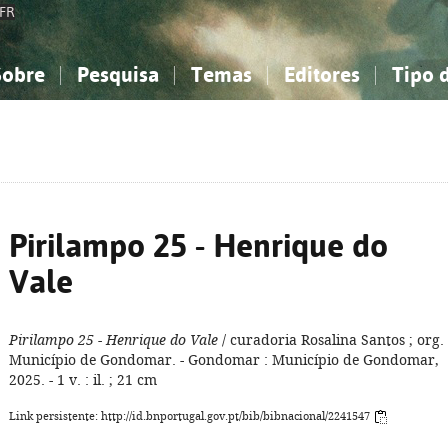
FR
Sobre
Pesquisa
Temas
Editores
Tipo 
obre a Bibliografia Nacional
imples
onhecimento, Informação...
onhecimento, Informação...
Combinada
A minha lista
Como utilizar
Filosofia, psicologia...
Filosofia, psicologia...
Perguntas frequente
iências sociais...
iências sociais...
Ciências exatas e naturais...
Ciências exatas e naturais...
rte, desporto...
rte, desporto...
Literatura, linguística...
Literatura, linguística...
Pirilampo 25 - Henrique do
Vale
Pirilampo 25 - Henrique do Vale
/ curadoria Rosalina Santos ; org.
Município de Gondomar. - Gondomar : Município de Gondomar,
2025. - 1 v. : il. ; 21 cm
Link persistente: http://id.bnportugal.gov.pt/bib/bibnacional/2241547