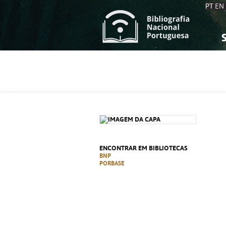
PT
EN
S
S
C
C
C
C
A
A
ENCONTRAR EM BIBLIOTECAS
BNP
PORBASE