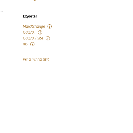
Exportar
MarcXchange
ISO2709
ISO2709(ISIS)
RIS
Ver a minha lista