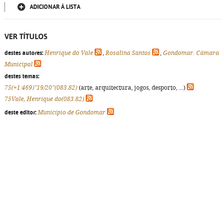
ADICIONAR À LISTA
VER TÍTULOS
destes autores:
Henrique do Vale
,
Rosalina Santos
,
Gondomar. Câmara
Municipal
destes temas:
75(=1:469)"19/20"(083.82)
(arte, arquitectura, jogos, desporto, ...)
75Vale, Henrique do(083.82)
deste editor:
Município de Gondomar