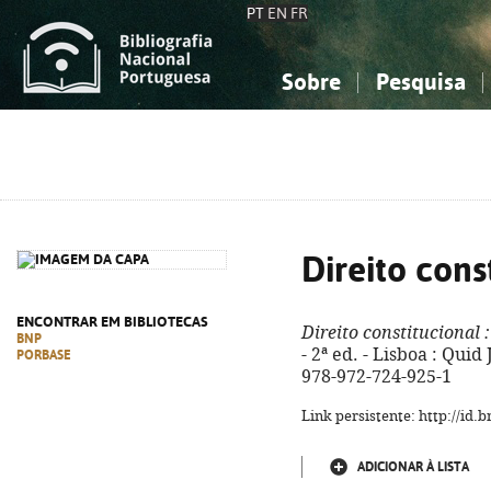
PT
EN
FR
Sobre
Pesquisa
Sobre a Bibliografia Nacional
Simples
Conhecimento, Informação...
Conhecimento, Informação...
Combinada
A
Ciências sociais...
Ciências sociais...
Arte, desporto...
Arte, desporto...
Direito cons
ENCONTRAR EM BIBLIOTECAS
Direito constitucional
:
BNP
- 2ª ed. - Lisboa : Quid 
PORBASE
978-972-724-925-1
Link persistente: http://id
ADICIONAR À LISTA