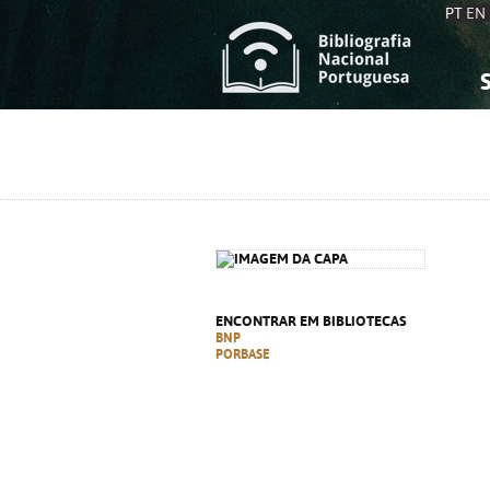
PT
EN
S
S
C
C
C
C
A
A
ENCONTRAR EM BIBLIOTECAS
BNP
PORBASE