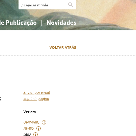
de Publicação
Novidades
s
Religião...
Religião...
VOLTAR ATRÁS
Ciências aplicadas...
Ciências aplicadas...
História, geografia, biografias...
História, geografia, biografias...
/
Enviar por email
;
Imprimir página
Ver em
UNIMARC
NP405
ISBD