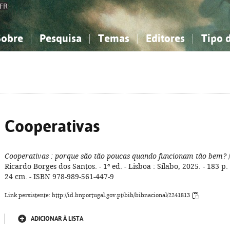
FR
Sobre
Pesquisa
Temas
Editores
Tipo 
obre a Bibliografia Nacional
imples
onhecimento, Informação...
onhecimento, Informação...
Combinada
A minha lista
Como utilizar
Filosofia, psicologia...
Filosofia, psicologia...
Perguntas frequente
iências sociais...
iências sociais...
Ciências exatas e naturais...
Ciências exatas e naturais...
rte, desporto...
rte, desporto...
Literatura, linguística...
Literatura, linguística...
Cooperativas
Cooperativas
: porque são tão poucas quando funcionam tão bem?
Ricardo Borges dos Santos. - 1ª ed. - Lisboa : Sílabo, 2025. - 183 p. 
24 cm. - ISBN 978-989-561-447-9
Link persistente: http://id.bnportugal.gov.pt/bib/bibnacional/2241813
ADICIONAR À LISTA