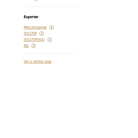
Exportar
MarcXchange
ISO2709
ISO2709(ISIS)
RIS
Ver a minha lista