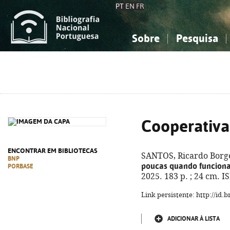
PT
EN
FR
Sobre
Pesquisa
Sobre a Bibliografia Nacional
Simples
Conhecimento, Informação...
Conhecimento, Informação...
Combinada
A
Ciências sociais...
Ciências sociais...
Arte, desporto...
Arte, desporto...
Cooperativa
ENCONTRAR EM BIBLIOTECAS
SANTOS, Ricardo Borge
BNP
poucas quando funcion
PORBASE
2025. 183 p. ; 24 cm. 
Link persistente: http://id
ADICIONAR À LISTA