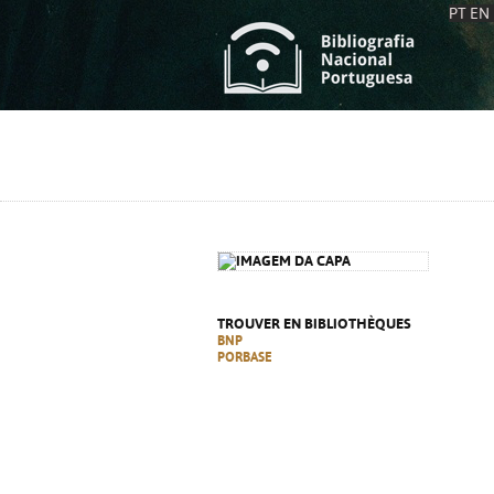
PT
EN
L
S
C
C
S
S
A
A
TROUVER EN BIBLIOTHÈQUES
BNP
PORBASE