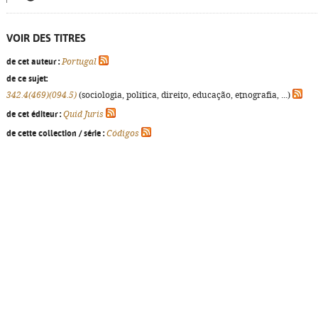
VOIR DES TITRES
de cet auteur :
Portugal
de ce sujet:
342.4(469)(094.5)
(sociologia, política, direito, educação, etnografia, ...)
de cet éditeur :
Quid Juris
de cette collection / série :
Códigos