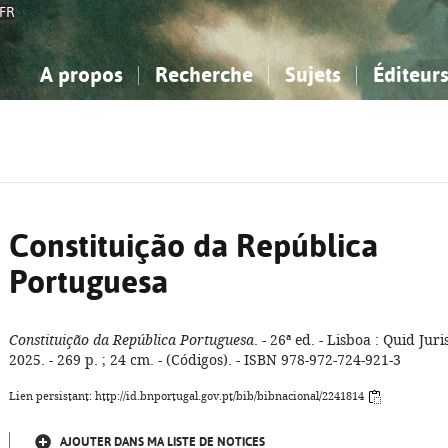
FR
A propos
Recherche
Sujets
Éditeur
a Bibliographie Nationale
imple
onnaissance, Information...
onnaissance, Information...
Avancée
Mes notices
Comment utiliser
Philosophie, psychologie...
Philosophie, psychologie...
Aide - FAQ
ciences sociales...
ciences sociales...
Mathématiques, sciences
Mathématiques, sciences
rts, sport...
rts, sport...
naturelles...
Littérature, linguistique...
naturelles...
Littérature, linguistique...
Constituição da República
Portuguesa
Constituição da República Portuguesa
. - 26ª ed. - Lisboa : Quid Juri
2025. - 269 p. ; 24 cm. - (Códigos). - ISBN 978-972-724-921-3
Lien persistant: http://id.bnportugal.gov.pt/bib/bibnacional/2241814
AJOUTER DANS MA LISTE DE NOTICES