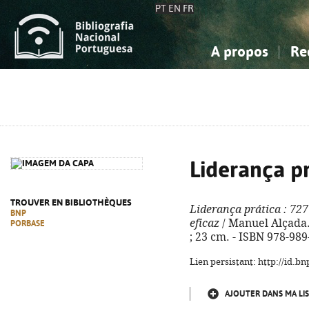
PT
EN
FR
A propos
Re
La Bibliographie Nationale
Simple
Connaissance, Information...
Connaissance, Information...
Avancée
Mes 
Sciences sociales...
Sciences sociales...
Arts, sport...
Arts, sport...
Liderança pr
TROUVER EN BIBLIOTHÈQUES
Liderança prática
: 727
BNP
eficaz
/ Manuel Alçada. 
PORBASE
; 23 cm. - ISBN 978-98
Lien persistant: http://id.
AJOUTER DANS MA LIS