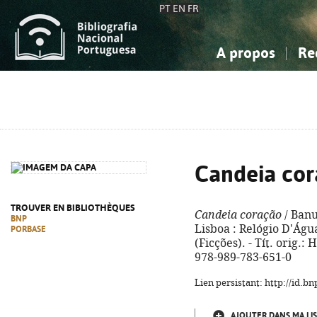
PT
EN
FR
A propos
Re
La Bibliographie Nationale
Simple
Connaissance, Information...
Connaissance, Information...
Avancée
Mes 
Sciences sociales...
Sciences sociales...
Arts, sport...
Arts, sport...
Candeia co
TROUVER EN BIBLIOTHÈQUES
Candeia coração
/ Banu
BNP
Lisboa : Relógio D'Água,
PORBASE
(Ficções). - Tít. orig.:
978-989-783-651-0
Lien persistant: http://id.
AJOUTER DANS MA LIS