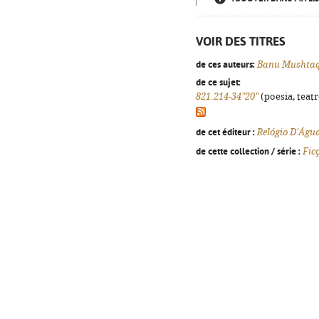
VOIR DES TITRES
de ces auteurs:
Banu Mushta
de ce sujet:
821.214-34"20"
(poesia, teatr
de cet éditeur :
Relógio D'Águ
de cette collection / série :
Fic