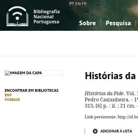
PT
EN
FR
Sobre
Pesquisa
Sobre a Bibliografia Nacional
Simples
Conhecimento, Informação...
Conhecimento, Informação...
Combinada
A
Ciências sociais...
Ciências sociais...
Arte, desporto...
Arte, desporto...
Histórias da
ENCONTRAR EM BIBLIOTECAS
Histórias da Pide
. Vol.
BNP
Pedro Castanheira. - 1ª
PORBASE
313, [6] p. : il. ; 21 c
Link persistente: http://id
ADICIONAR À LISTA