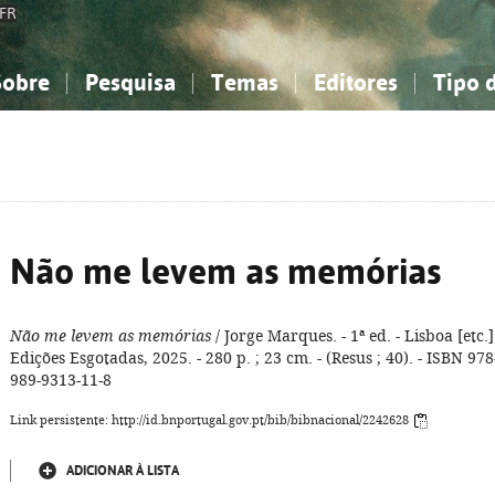
FR
Sobre
Pesquisa
Temas
Editores
Tipo 
obre a Bibliografia Nacional
imples
onhecimento, Informação...
onhecimento, Informação...
Combinada
A minha lista
Como utilizar
Filosofia, psicologia...
Filosofia, psicologia...
Perguntas frequente
iências sociais...
iências sociais...
Ciências exatas e naturais...
Ciências exatas e naturais...
rte, desporto...
rte, desporto...
Literatura, linguística...
Literatura, linguística...
Não me levem as memórias
Não me levem as memórias
/ Jorge Marques. - 1ª ed. - Lisboa [etc.]
Edições Esgotadas, 2025. - 280 p. ; 23 cm. - (Resus ; 40). - ISBN 978
989-9313-11-8
Link persistente: http://id.bnportugal.gov.pt/bib/bibnacional/2242628
ADICIONAR À LISTA