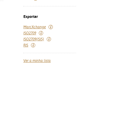
Exportar
MarcXchange
ISO2709
ISO2709(ISIS)
RIS
Ver a minha lista