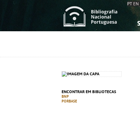
PT
EN
S
S
C
C
C
C
A
A
ENCONTRAR EM BIBLIOTECAS
BNP
PORBASE