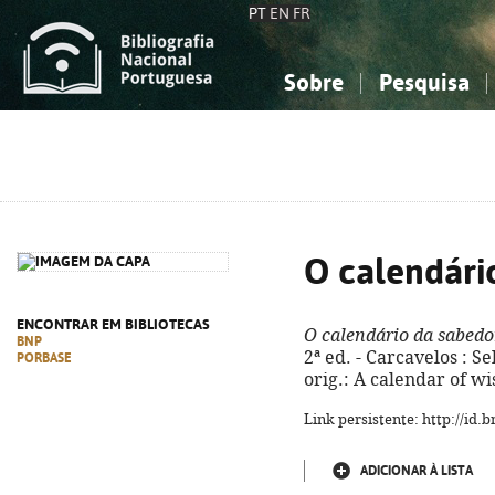
PT
EN
FR
Sobre
Pesquisa
Sobre a Bibliografia Nacional
Simples
Conhecimento, Informação...
Conhecimento, Informação...
Combinada
A
Ciências sociais...
Ciências sociais...
Arte, desporto...
Arte, desporto...
O calendári
ENCONTRAR EM BIBLIOTECAS
O calendário da sabedo
BNP
2ª ed. - Carcavelos : Sel
PORBASE
orig.: A calendar of w
Link persistente: http://id
ADICIONAR À LISTA