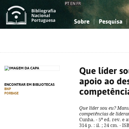
PT
EN
FR
Sobre
Pesquisa
Sobre a Bibliografia Nacional
Simples
Conhecimento, Informação...
Conhecimento, Informação...
Combinada
A
Ciências sociais...
Ciências sociais...
Arte, desporto...
Arte, desporto...
Que líder s
apoio ao de
ENCONTRAR EM BIBLIOTECAS
competência
BNP
PORBASE
Que líder sou eu? Manu
competências de lidera
Cunha. - 5ª ed. rev. e a
314 p. : il. ; 24 cm. - 