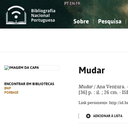
PT
EN
FR
Sobre
Pesquisa
Sobre a Bibliografia Nacional
Simples
Conhecimento, Informação...
Conhecimento, Informação...
Combinada
A
Ciências sociais...
Ciências sociais...
Arte, desporto...
Arte, desporto...
Mudar
ENCONTRAR EM BIBLIOTECAS
Mudar
/ Ana Ventura. - 
BNP
[36] p. : il. ; 26 cm. -
PORBASE
Link persistente: http://id
ADICIONAR À LISTA