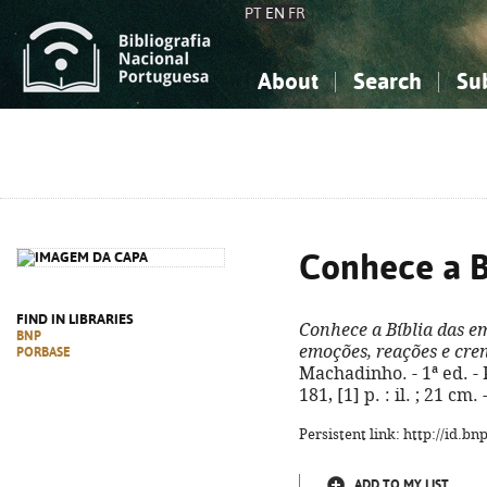
PT
EN
FR
About
Search
Su
About the National Bibliograp
Simple search
Knowledge, Information...
Knowledge, Information...
Advanced s
Social Sciences
Social Sciences
The Arts, Sport...
The Arts, Sport...
Conhece a B
FIND IN LIBRARIES
Conhece a Bíblia das e
BNP
emoções, reações e cre
PORBASE
Machadinho. - 1ª ed. - 
181, [1] p. : il. ; 21 c
Persistent link: http://id.b
ADD TO MY LIST