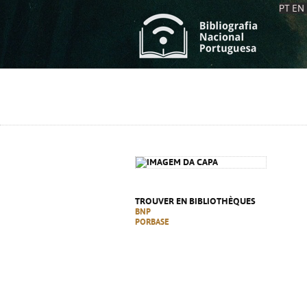
PT
EN
L
S
C
C
S
S
A
A
TROUVER EN BIBLIOTHÈQUES
BNP
PORBASE