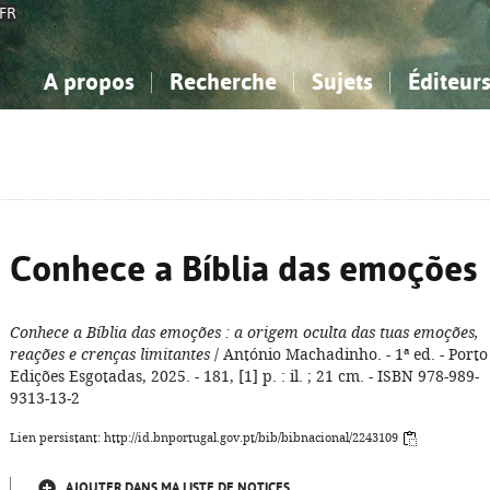
FR
A propos
Recherche
Sujets
Éditeur
a Bibliographie Nationale
imple
onnaissance, Information...
onnaissance, Information...
Avancée
Mes notices
Comment utiliser
Philosophie, psychologie...
Philosophie, psychologie...
Aide - FAQ
ciences sociales...
ciences sociales...
Mathématiques, sciences
Mathématiques, sciences
rts, sport...
rts, sport...
naturelles...
Littérature, linguistique...
naturelles...
Littérature, linguistique...
Conhece a Bíblia das emoções
Conhece a Bíblia das emoções
: a origem oculta das tuas emoções,
reações e crenças limitantes
/ António Machadinho. - 1ª ed. - Porto 
Edições Esgotadas, 2025. - 181, [1] p. : il. ; 21 cm. - ISBN 978-989-
9313-13-2
Lien persistant: http://id.bnportugal.gov.pt/bib/bibnacional/2243109
AJOUTER DANS MA LISTE DE NOTICES