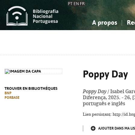
PT
EN
FR
A propos
Re
La Bibliographie Nationale
Simple
Connaissance, Information...
Connaissance, Information...
Avancée
Mes 
Sciences sociales...
Sciences sociales...
Arts, sport...
Arts, sport...
Poppy Day
TROUVER EN BIBLIOTHÈQUES
Poppy Day
/ Isabel Garci
BNP
Diferença, 2025. - 26, [3
PORBASE
português e inglês
Lien persistant: http://id.
AJOUTER DANS MA LIS