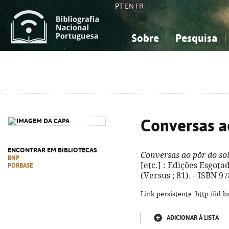
PT
EN
FR
Sobre
Pesquisa
Sobre a Bibliografia Nacional
Simples
Conhecimento, Informação...
Conhecimento, Informação...
Combinada
A
Ciências sociais...
Ciências sociais...
Arte, desporto...
Arte, desporto...
Conversas a
ENCONTRAR EM BIBLIOTECAS
Conversas ao pôr do so
BNP
[etc.] : Edições Esgotada
PORBASE
(Versus ; 81). - ISBN 9
Link persistente: http://id
ADICIONAR À LISTA