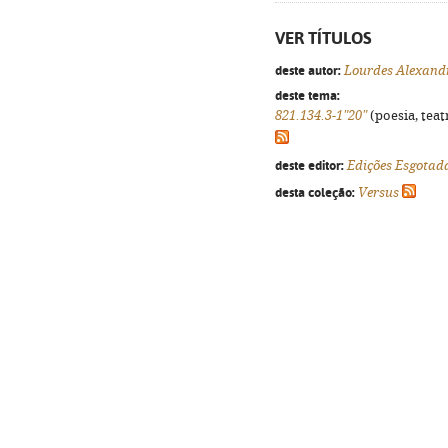
VER TÍTULOS
deste autor:
Lourdes Alexand
deste tema:
821.134.3-1"20"
(poesia, teat
deste editor:
Edições Esgotad
desta coleção:
Versus