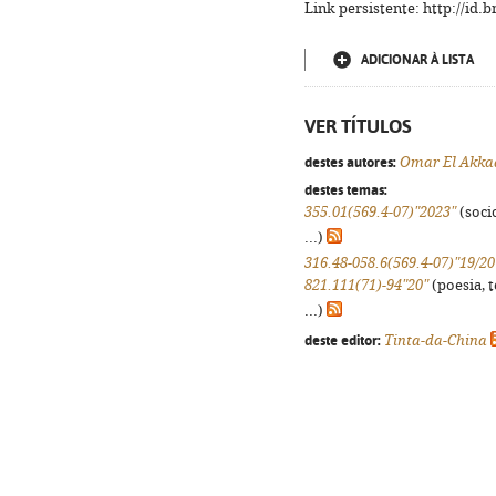
Link persistente: http://id
ADICIONAR À LISTA
VER TÍTULOS
destes autores:
Omar El Akka
destes temas:
355.01(569.4-07)"2023"
(socio
...)
316.48-058.6(569.4-07)"19/20
821.111(71)-94"20"
(poesia, 
...)
deste editor:
Tinta-da-China