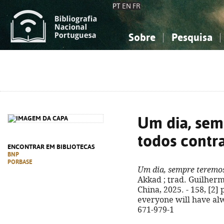
PT
EN
FR
Sobre
Pesquisa
Sobre a Bibliografia Nacional
Simples
Conhecimento, Informação...
Conhecimento, Informação...
Combinada
A
Ciências sociais...
Ciências sociais...
Arte, desporto...
Arte, desporto...
Um dia, sem
todos contra
ENCONTRAR EM BIBLIOTECAS
BNP
PORBASE
Um dia, sempre teremos
Akkad ; trad. Guilherme
China, 2025. - 158, [2] p
everyone will have alw
671-979-1