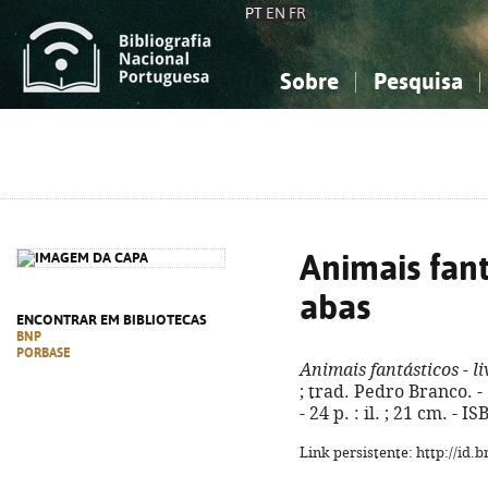
PT
EN
FR
Sobre
Pesquisa
Sobre a Bibliografia Nacional
Simples
Conhecimento, Informação...
Conhecimento, Informação...
Combinada
A
Ciências sociais...
Ciências sociais...
Arte, desporto...
Arte, desporto...
Animais fant
abas
ENCONTRAR EM BIBLIOTECAS
BNP
PORBASE
Animais fantásticos - l
; trad. Pedro Branco. - 
- 24 p. : il. ; 21 cm. -
Link persistente: http://id