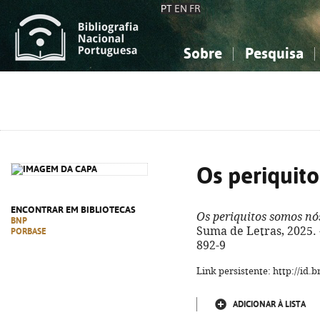
PT
EN
FR
Sobre
Pesquisa
Sobre a Bibliografia Nacional
Simples
Conhecimento, Informação...
Conhecimento, Informação...
Combinada
A
Ciências sociais...
Ciências sociais...
Arte, desporto...
Arte, desporto...
Os periquit
ENCONTRAR EM BIBLIOTECAS
Os periquitos somos nó
BNP
Suma de Letras, 2025. -
PORBASE
892-9
Link persistente: http://id
ADICIONAR À LISTA