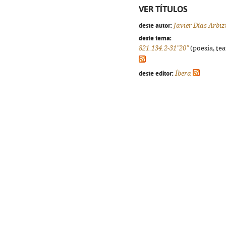
VER TÍTULOS
deste autor:
Javier Días Arbiz
deste tema:
821.134.2-31"20"
(poesia, tea
deste editor:
Íbera