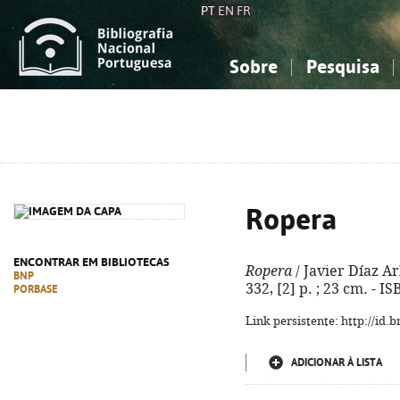
PT
EN
FR
Sobre
Pesquisa
Sobre a Bibliografia Nacional
Simples
Conhecimento, Informação...
Conhecimento, Informação...
Combinada
A
Ciências sociais...
Ciências sociais...
Arte, desporto...
Arte, desporto...
Ropera
ENCONTRAR EM BIBLIOTECAS
Ropera
/ Javier Díaz Arb
BNP
332, [2] p. ; 23 cm. - 
PORBASE
Link persistente: http://id
ADICIONAR À LISTA