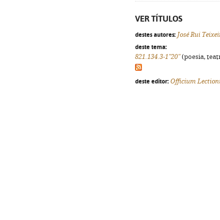
VER TÍTULOS
destes autores:
José Rui Teixe
deste tema:
821.134.3-1"20"
(poesia, teat
deste editor:
Officium Lection