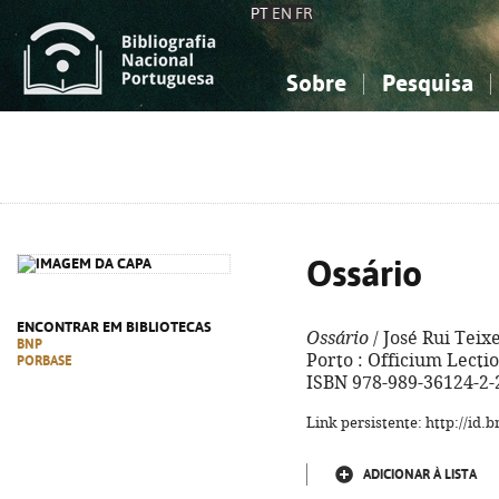
PT
EN
FR
Sobre
Pesquisa
Sobre a Bibliografia Nacional
Simples
Conhecimento, Informação...
Conhecimento, Informação...
Combinada
A
Ciências sociais...
Ciências sociais...
Arte, desporto...
Arte, desporto...
Ossário
ENCONTRAR EM BIBLIOTECAS
Ossário
/ José Rui Teixe
BNP
Porto : Officium Lectioni
PORBASE
ISBN 978-989-36124-2-
Link persistente: http://id
ADICIONAR À LISTA