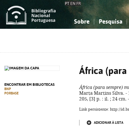
PT
EN
FR
Sobre
Pesquisa
Sobre a Bibliografia Nacional
Simples
Conhecimento, Informação...
Conhecimento, Informação...
Combinada
A
Ciências sociais...
Ciências sociais...
Arte, desporto...
Arte, desporto...
África (par
ENCONTRAR EM BIBLIOTECAS
África (para sempre) m
BNP
Marta Martins Silva. - 
PORBASE
205, [3] p. : il. ; 24 c
Link persistente: http://id
ADICIONAR À LISTA