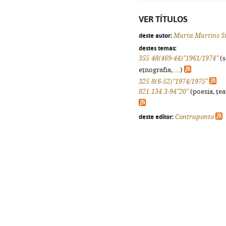
VER TÍTULOS
deste autor:
Marta Martins S
destes temas:
355.48(469-44)"1961/1974"
(s
etnografia, ...)
325.8(6-52)"1974/1975"
821.134.3-94"20"
(poesia, tea
deste editor:
Contraponto