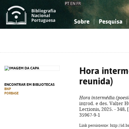
PT
EN
FR
Sobre
Pesquisa
Sobre a Bibliografia Nacional
Simples
Conhecimento, Informação...
Conhecimento, Informação...
Combinada
A
Ciências sociais...
Ciências sociais...
Arte, desporto...
Arte, desporto...
Hora interm
reunida)
ENCONTRAR EM BIBLIOTECAS
BNP
PORBASE
Hora intermédia (poesi
introd. e des. Valter H
Lectionis, 2025. - 348, [
35967-9-1
Link persistente: http://id