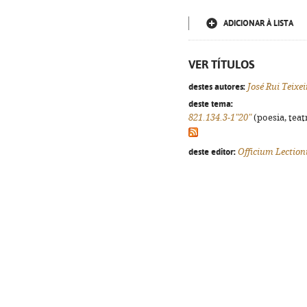
ADICIONAR À LISTA
VER TÍTULOS
destes autores:
José Rui Teixe
deste tema:
821.134.3-1"20"
(poesia, teat
deste editor:
Officium Lection