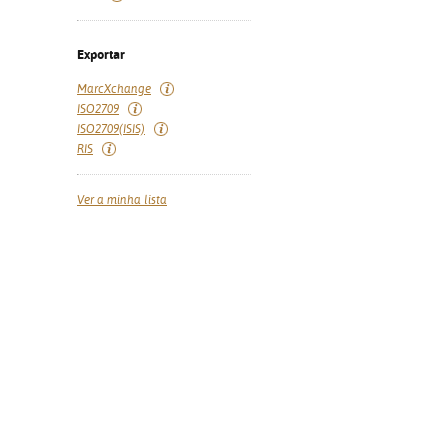
Exportar
MarcXchange
ISO2709
ISO2709(ISIS)
RIS
Ver a minha lista