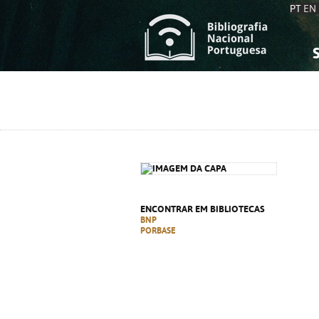
PT
EN
S
S
C
C
C
C
A
A
ENCONTRAR EM BIBLIOTECAS
BNP
PORBASE