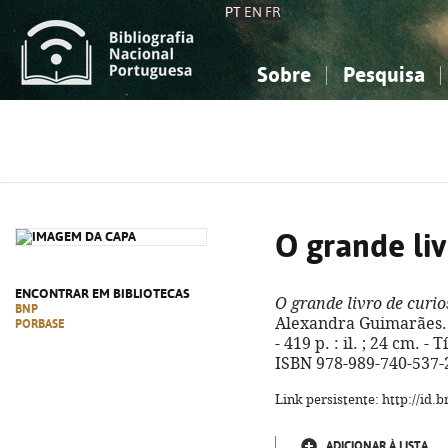
PT
EN
FR
Sobre
Pesquisa
Sobre a Bibliografia Nacional
Simples
Conhecimento, Informação...
Conhecimento, Informação...
Combinada
A
Ciências sociais...
Ciências sociais...
Arte, desporto...
Arte, desporto...
O grande liv
ENCONTRAR EM BIBLIOTECAS
O grande livro de curio
BNP
Alexandra Guimarães. - 
PORBASE
- 419 p. : il. ; 24 cm. - 
ISBN 978-989-740-537-
Link persistente: http://id
ADICIONAR À LISTA