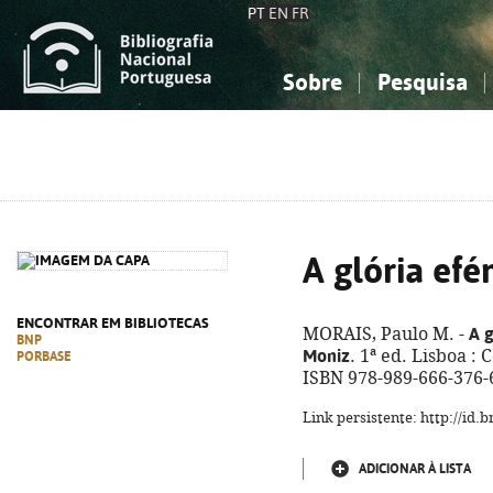
PT
EN
FR
Sobre
Pesquisa
Sobre a Bibliografia Nacional
Simples
Conhecimento, Informação...
Conhecimento, Informação...
Combinada
A
Ciências sociais...
Ciências sociais...
Arte, desporto...
Arte, desporto...
A glória ef
ENCONTRAR EM BIBLIOTECAS
A 
MORAIS, Paulo M. -
BNP
Moniz
. 1ª ed. Lisboa : 
PORBASE
ISBN 978-989-666-376-
Link persistente: http://id
ADICIONAR À LISTA