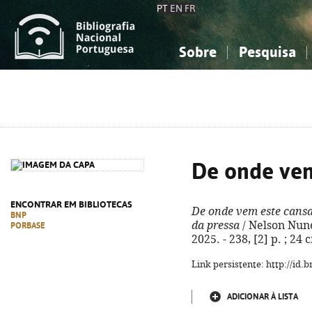
PT
EN
FR
Sobre
Pesquisa
Sobre a Bibliografia Nacional
Simples
Conhecimento, Informação...
Conhecimento, Informação...
Combinada
A
Ciências sociais...
Ciências sociais...
Arte, desporto...
Arte, desporto...
De onde vem
ENCONTRAR EM BIBLIOTECAS
De onde vem este cans
BNP
da pressa
/ Nelson Nunes
PORBASE
2025. - 238, [2] p. ; 24
Link persistente: http://id
ADICIONAR À LISTA