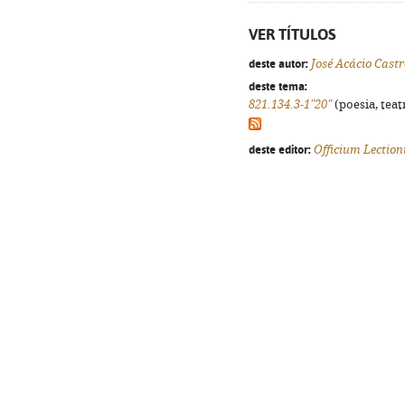
VER TÍTULOS
deste autor:
José Acácio Castr
deste tema:
821.134.3-1"20"
(poesia, teat
deste editor:
Officium Lection