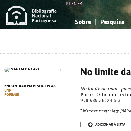
PT
EN
FR
Sobre
Pesquisa
Sobre a Bibliografia Nacional
Simples
Conhecimento, Informação...
Conhecimento, Informação...
Combinada
A
Ciências sociais...
Ciências sociais...
Arte, desporto...
Arte, desporto...
No limite d
ENCONTRAR EM BIBLIOTECAS
No limite da mão
: poes
BNP
Porto : Officium Lection
PORBASE
978-989-36124-5-3
Link persistente: http://id
ADICIONAR À LISTA