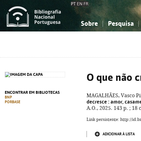
PT
EN
FR
Sobre
Pesquisa
Sobre a Bibliografia Nacional
Simples
Conhecimento, Informação...
Conhecimento, Informação...
Combinada
A
Ciências sociais...
Ciências sociais...
Arte, desporto...
Arte, desporto...
O que não c
ENCONTRAR EM BIBLIOTECAS
MAGALHÃES, Vasco Pint
BNP
decresce
: amor, casame
PORBASE
A.O., 2025. 143 p. ; 18
Link persistente: http://id
ADICIONAR À LISTA