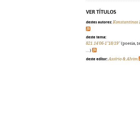
VER TÍTULOS
destes autores:
Konstantinos 
deste tema:
821.14'06-1"18/19"
(poesia, t
...)
deste editor:
Assírio & Alvim