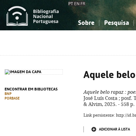
PT
EN
FR
Sobre
Pesquisa
Sobre a Bibliografia Nacional
Simples
Conhecimento, Informação...
Conhecimento, Informação...
Combinada
A
Ciências sociais...
Ciências sociais...
Arte, desporto...
Arte, desporto...
Aquele belo
ENCONTRAR EM BIBLIOTECAS
Aquele belo rapaz
: poe
BNP
José Luís Costa ; posf. T
PORBASE
& Alvim, 2025. - 558 p.
Link persistente: http://id
ADICIONAR À LISTA