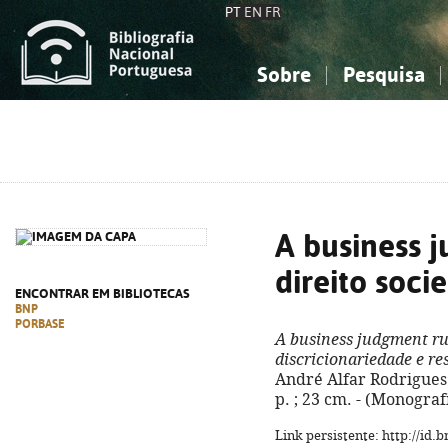
PT
EN
FR
Sobre
Pesquisa
Sobre a Bibliografia Nacional
Simples
Conhecimento, Informação...
Conhecimento, Informação...
Combinada
A
Ciências sociais...
Ciências sociais...
Arte, desporto...
Arte, desporto...
A business 
direito soci
ENCONTRAR EM BIBLIOTECAS
BNP
PORBASE
A business judgment rul
discricionariedade e r
André Alfar Rodrigues.
p. ; 23 cm. - (Monograf
Link persistente: http://id