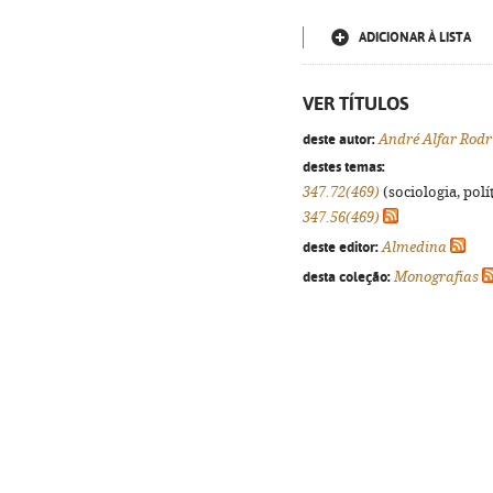
ADICIONAR À LISTA
VER TÍTULOS
deste autor:
André Alfar Rodr
destes temas:
347.72(469)
(sociologia, polít
347.56(469)
deste editor:
Almedina
desta coleção:
Monografias