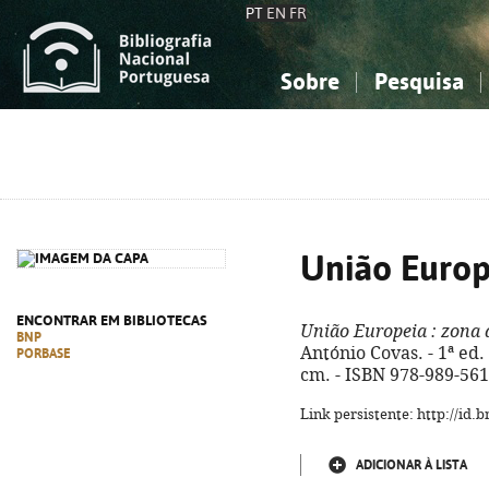
PT
EN
FR
Sobre
Pesquisa
Sobre a Bibliografia Nacional
Simples
Conhecimento, Informação...
Conhecimento, Informação...
Combinada
A
Ciências sociais...
Ciências sociais...
Arte, desporto...
Arte, desporto...
União Europ
ENCONTRAR EM BIBLIOTECAS
União Europeia
: zona 
BNP
António Covas. - 1ª ed. 
PORBASE
cm. - ISBN 978-989-561
Link persistente: http://id
ADICIONAR À LISTA