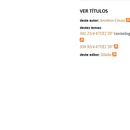
VER TÍTULOS
deste autor:
António Covas
destes temas:
341.21(4-67UE)"20"
(sociologi
339.92(4-67UE)"20"
deste editor:
Sílabo