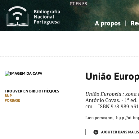
PT
EN
FR
A propos
Re
La Bibliographie Nationale
Simple
Connaissance, Information...
Connaissance, Information...
Avancée
Mes 
Sciences sociales...
Sciences sociales...
Arts, sport...
Arts, sport...
União Europ
TROUVER EN BIBLIOTHÈQUES
União Europeia
: zona 
BNP
António Covas. - 1ª ed. 
PORBASE
cm. - ISBN 978-989-561
Lien persistant: http://id.
AJOUTER DANS MA LIS