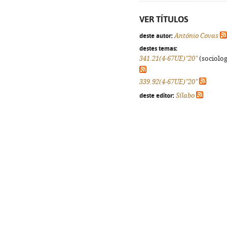
VER TÍTULOS
deste autor:
António Covas
destes temas:
341.21(4-67UE)"20"
(sociologi
339.92(4-67UE)"20"
deste editor:
Sílabo