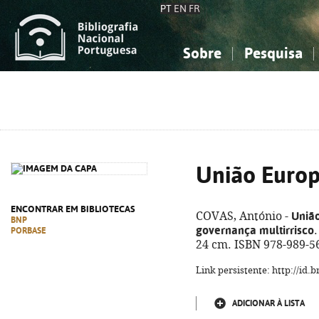
PT
EN
FR
Sobre
Pesquisa
Sobre a Bibliografia Nacional
Simples
Conhecimento, Informação...
Conhecimento, Informação...
Combinada
A
Ciências sociais...
Ciências sociais...
Arte, desporto...
Arte, desporto...
União Europ
ENCONTRAR EM BIBLIOTECAS
Uniã
COVAS, António -
BNP
governança multirrisco
.
PORBASE
24 cm. ISBN 978-989-5
Link persistente: http://id
ADICIONAR À LISTA