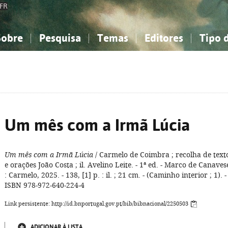
FR
Sobre
Pesquisa
Temas
Editores
Tipo 
obre a Bibliografia Nacional
imples
onhecimento, Informação...
onhecimento, Informação...
Combinada
A minha lista
Como utilizar
Filosofia, psicologia...
Filosofia, psicologia...
Perguntas frequente
iências sociais...
iências sociais...
Ciências exatas e naturais...
Ciências exatas e naturais...
rte, desporto...
rte, desporto...
Literatura, linguística...
Literatura, linguística...
Um mês com a Irmã Lúcia
Um mês com a Irmã Lúcia
/ Carmelo de Coimbra ; recolha de text
e orações João Costa ; il. Avelino Leite. - 1ª ed. - Marco de Canaves
: Carmelo, 2025. - 138, [1] p. : il. ; 21 cm. - (Caminho interior ; 1). -
ISBN 978-972-640-224-4
Link persistente: http://id.bnportugal.gov.pt/bib/bibnacional/2250503
ADICIONAR À LISTA