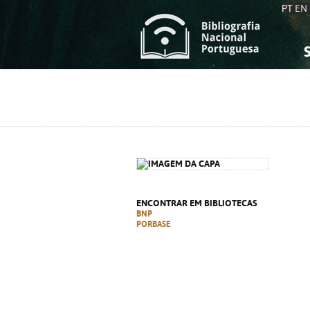
PT
EN
S
S
C
C
C
C
A
A
ENCONTRAR EM BIBLIOTECAS
BNP
PORBASE