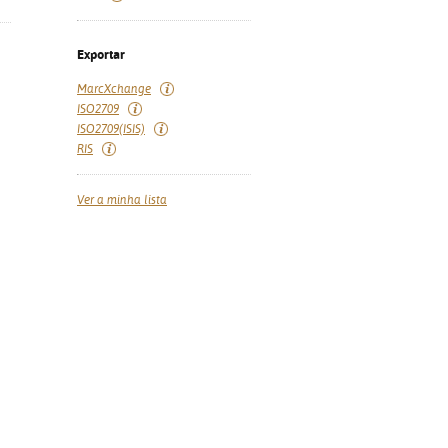
Exportar
MarcXchange
ISO2709
ISO2709(ISIS)
RIS
Ver a minha lista