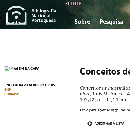
PT
EN
FR
Sobre
Pesquisa
Sobre a Bibliografia Nacional
Simples
Conhecimento, Informação...
Conhecimento, Informação...
Combinada
A
Ciências sociais...
Ciências sociais...
Arte, desporto...
Arte, desporto...
Conceitos d
ENCONTRAR EM BIBLIOTECAS
Conceitos de matemáti
BNP
vida
/ Luís M. Aires. - 4
PORBASE
197, [2] p. : il. ; 21 c
Link persistente: http://id
ADICIONAR À LISTA