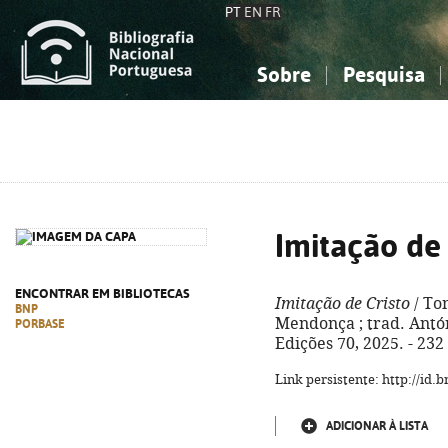
PT
EN
FR
Sobre
Pesquisa
Sobre a Bibliografia Nacional
Simples
Conhecimento, Informação...
Conhecimento, Informação...
Combinada
A
Ciências sociais...
Ciências sociais...
Arte, desporto...
Arte, desporto...
Imitação de 
ENCONTRAR EM BIBLIOTECAS
Imitação de Cristo
/ To
BNP
Mendonça ; trad. Antó
PORBASE
Edições 70, 2025. - 232
Link persistente: http://id
ADICIONAR À LISTA