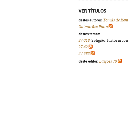
VER TÍTULOS
destes autores:
Tomás de Kem
Guimarães Pinto
destes temas:
27-318
(religião, história co
27-42
27-583
deste editor:
Edições 70