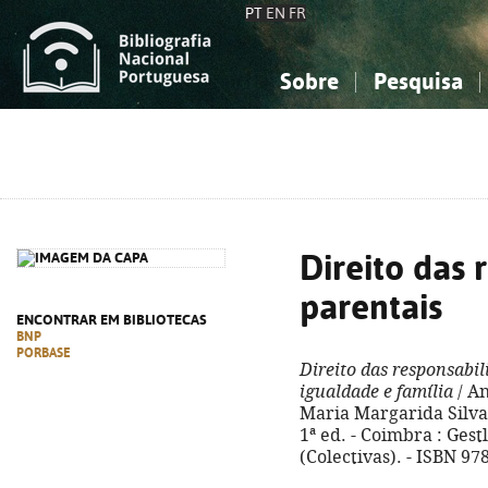
PT
EN
FR
Sobre
Pesquisa
Sobre a Bibliografia Nacional
Simples
Conhecimento, Informação...
Conhecimento, Informação...
Combinada
A
Ciências sociais...
Ciências sociais...
Arte, desporto...
Arte, desporto...
Direito das 
parentais
ENCONTRAR EM BIBLIOTECAS
BNP
PORBASE
Direito das responsabil
igualdade e família
/ An
Maria Margarida Silva 
1ª ed. - Coimbra : Gestle
(Colectivas). - ISBN 97