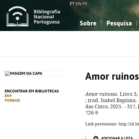
PT
EN
FR
Sobre
Pesquisa
Sobre a Bibliografia Nacional
Simples
Conhecimento, Informação...
Conhecimento, Informação...
Combinada
A
Ciências sociais...
Ciências sociais...
Arte, desporto...
Arte, desporto...
Amor ruino
ENCONTRAR EM BIBLIOTECAS
Amor ruinoso
. Livro 
BNP
; trad. Isabel Baptista.
PORBASE
das Cinco, 2025. - 317, 
726-9
Link persistente: http://id
ADICIONAR À LISTA