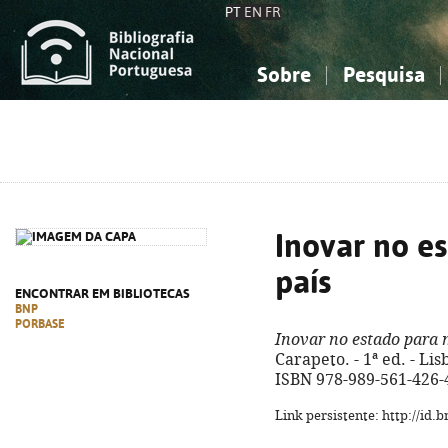
PT
EN
FR
Sobre
Pesquisa
Sobre a Bibliografia Nacional
Simples
Conhecimento, Informação...
Conhecimento, Informação...
Combinada
A
Ciências sociais...
Ciências sociais...
Arte, desporto...
Arte, desporto...
Inovar no e
país
ENCONTRAR EM BIBLIOTECAS
BNP
PORBASE
Inovar no estado para 
Carapeto. - 1ª ed. - Lisb
ISBN 978-989-561-426-
Link persistente: http://id