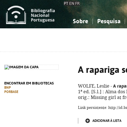
PT
EN
FR
Sobre
Pesquisa
Sobre a Bibliografia Nacional
Simples
Conhecimento, Informação...
Conhecimento, Informação...
Combinada
A
Ciências sociais...
Ciências sociais...
Arte, desporto...
Arte, desporto...
A rapariga 
ENCONTRAR EM BIBLIOTECAS
A rapa
WOLFE, Leslie -
BNP
1ª ed. [S.l.] : Alma dos
PORBASE
orig.: Missing girl at 
Link persistente: http://id
ADICIONAR À LISTA